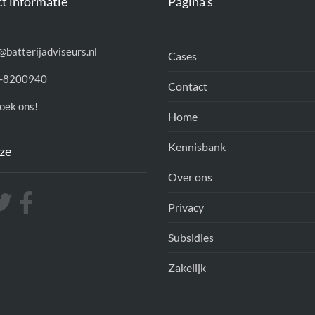
t informatie
Pagina’s
@batterijadviseurs.nl
Cases
-8200940
Contact
oek ons!
Home
Kennisbank
ize
Over ons
Privacy
Subsidies
Zakelijk