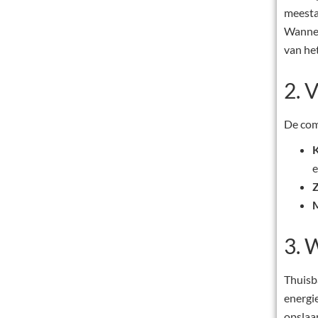
meestal
Wannee
van het
2. 
De com
e
Z
M
3. 
Thuisba
energie
opslaa