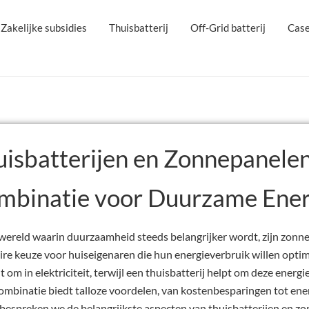
Zakelijke subsidies
Thuisbatterij
Off-Grid batterij
Cas
isbatterijen en Zonnepanelen
mbinatie voor Duurzame Ener
 wereld waarin duurzaamheid steeds belangrijker wordt, zijn zonn
ire keuze voor huiseigenaren die hun energieverbruik willen opti
t om in elektriciteit, terwijl een thuisbatterij helpt om deze energi
ombinatie biedt talloze voordelen, van kostenbesparingen tot ener
l bespreken we de belangrijkste aspecten van thuisbatterijen en