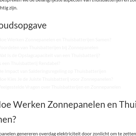
htig zijn.
oudsopgave
oe Werken Zonnepanelen en Thuisbatterijen Samen?
oordelen van Thuisbatterijen bij Zonnepanelen
at Is de Opslagcapaciteit van een Thuisbatterij?
s een Thuisbatterij Rendabel?
e Impact van Salderingsregeling op Thuisbatterijen
oe Kies Je de Juiste Thuisbatterij voor Zonnepanelen?
eelgestelde Vragen over Thuisbatterijen en Zonnepanelen
Hoe Werken Zonnepanelen en Thui
men?
anelen genereren overdag elektriciteit door zonlicht om te zette