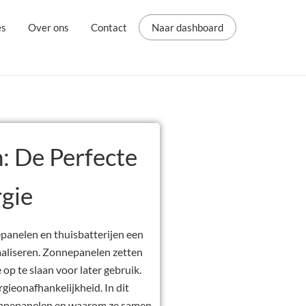
es
Over ons
Contact
Naar dashboard
: De Perfecte
gie
epanelen en thuisbatterijen een
maliseren. Zonnepanelen zetten
e op te slaan voor later gebruik.
gieonafhankelijkheid. In dit
 zonnepanelen en waarom ze samen