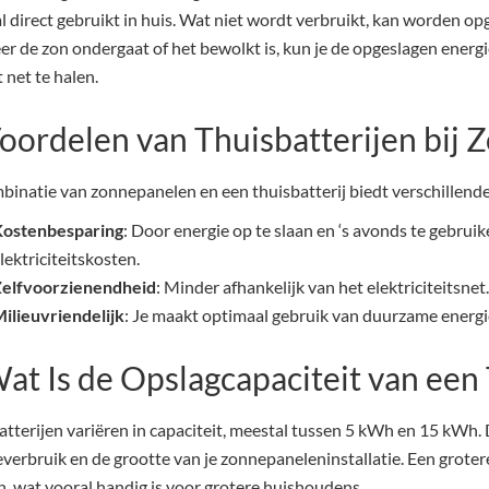
 direct gebruikt in huis. Wat niet wordt verbruikt, kan worden opg
r de zon ondergaat of het bewolkt is, kun je de opgeslagen energi
 net te halen.
Voordelen van Thuisbatterijen bij
binatie van zonnepanelen en een thuisbatterij biedt verschillend
Kostenbesparing
: Door energie op te slaan en ‘s avonds te gebruik
lektriciteitskosten.
elfvoorzienendheid
: Minder afhankelijk van het elektriciteitsnet.
ilieuvriendelijk
: Je maakt optimaal gebruik van duurzame energ
Wat Is de Opslagcapaciteit van een 
tterijen variëren in capaciteit, meestal tussen 5 kWh en 15 kWh. D
verbruik en de grootte van je zonnepaneleninstallatie. Een groter
n, wat vooral handig is voor grotere huishoudens.