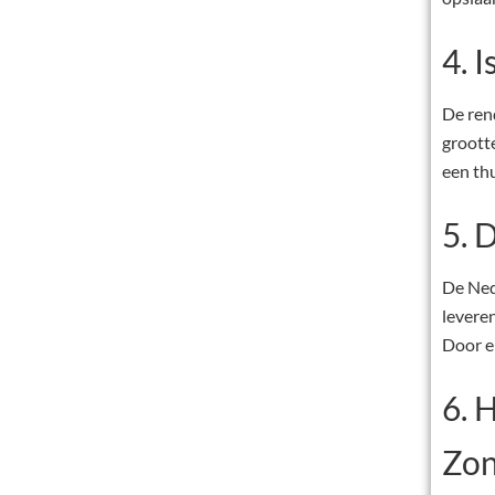
4. 
De rend
groott
een thu
5. 
De Ned
levere
Door en
6. 
Zon