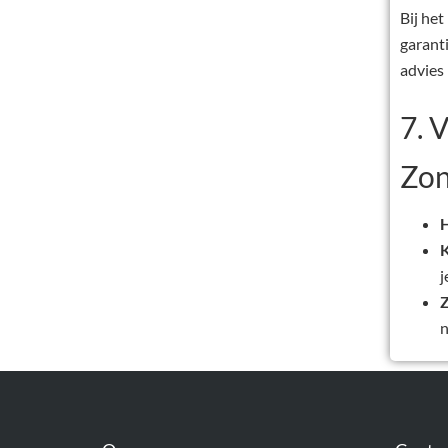
Bij het
garant
advies
7. 
Zon
H
K
j
Z